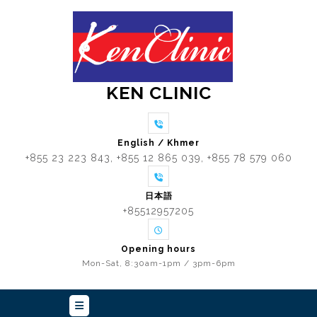
Skip
to
content
KEN CLINIC
English / Khmer
+855 23 223 843, +855 12 865 039, +855 78 579 060
日本語
+85512957205
Opening hours
Mon-Sat, 8:30am-1pm / 3pm-6pm