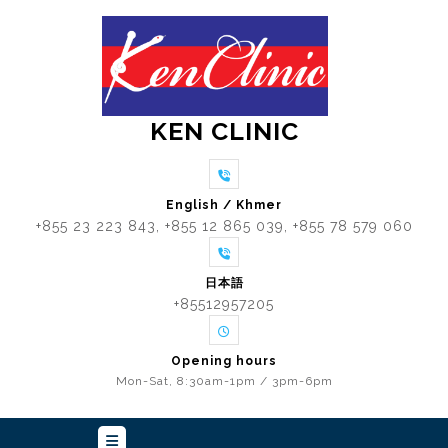
KEN CLINIC
English / Khmer
+855 23 223 843, +855 12 865 039, +855 78 579 060
日本語
+85512957205
Opening hours
Mon-Sat, 8:30am-1pm / 3pm-6pm